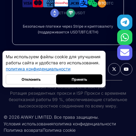
BTC
BTC
ETH
USDT
Безопасные платежи через Stripe и криптовалюту
(поддерживается USDT/BTC/ETH)
Мы используем файлы cookie для улучшения
работы сайта и удобства его использования.
Русский

политика конфиденциальности
Отклонить
Принять
У MaskProxy большая сеть быстрых
Ротация резидентных прокси
и ISP Прокси с временем
безотказной работы 99 %, обеспечивающие стабильное
высокоскоростное соединение по всему миру.
Резидентные прокси
5GB
-
$9
©
2026
AIWAY LIMITED. Все права защищены.
Прокси-серверы для дата-центров
10GB
-
$5
Условия использования
политика конфиденциальности
->
Политика возврата
Политика cookie