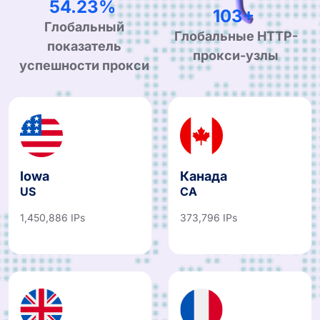
97.61%
184+
Глобальный
Глобальные HTTP-
показатель
прокси-узлы
успешности прокси
Iowa
Канада
US
CA
1,450,886 IPs
373,796 IPs