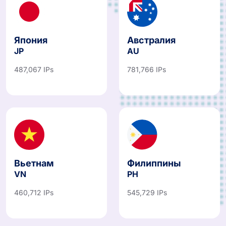
Япония
Австралия
JP
AU
487,067 IPs
781,766 IPs
Вьетнам
Филиппины
VN
PH
460,712 IPs
545,729 IPs