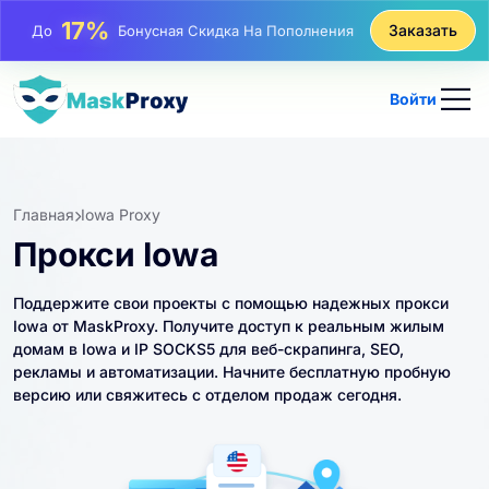
25%
Заказать
До
Скидка На Статические Покупки IP
81%
До
Скидка На Чередующиеся Покупки IP
Войти
Главная
Iowa Proxy
Прокси Iowa
Поддержите свои проекты с помощью надежных прокси
Iowa от MaskProxy. Получите доступ к реальным жилым
домам в Iowa и IP SOCKS5 для веб-скрапинга, SEO,
рекламы и автоматизации. Начните бесплатную пробную
версию или свяжитесь с отделом продаж сегодня.