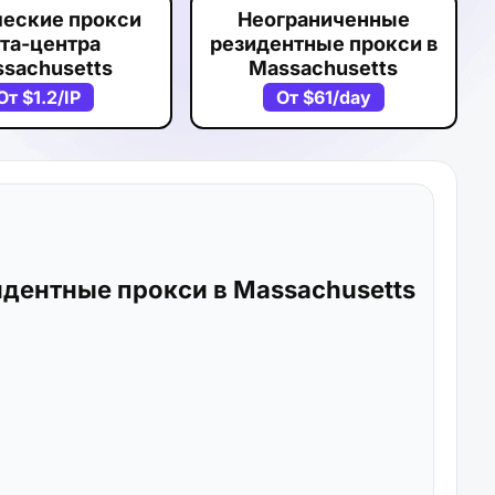
ческие прокси
Неограниченные
та-центра
резидентные прокси в
sachusetts
Massachusetts
От
$1.2
/IP
От
$61
/day
дентные прокси в Massachusetts