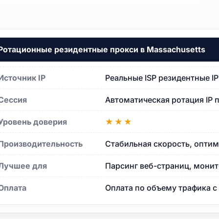
setts
Ротационные резидентные прокси в Massachusetts
etts
Источник IP
Реальные ISP резидентные I
tts
Сессия
Автоматическая ротация IP 
ts
Уровень доверия
★★★
Производительность
Стабильная скорость, оптим
chusetts
Лучшее для
Парсинг веб-страниц, монит
Оплата
Оплата по объему трафика 