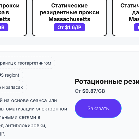
прокси
Статические
Стати
а в
резидентные прокси
да
etts
Massachusetts
Mas
GB
От
$1.6
/IP
раниц с геотаргетингом
S region)
Ротационные рези
 и запасах
От
$0.87
/GB
й на основе сеанса или
Заказать
автоматизации электронной
льными сетями в
ед антиблокировки,
IP.