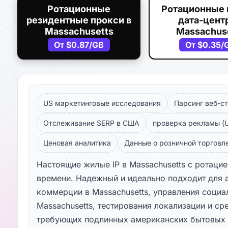
Ротационные
Ротационные 
резидентные прокси в
дата-центр
Massachusetts
Massachus
От
$0.87
/GB
От
$0.35
/
US маркетинговые исследования
Парсинг веб-ст
Отслеживание SERP в США
проверка рекламы (U
Ценовая аналитика
Данные о розничной торговле
Настоящие жилые IP в Massachusetts с ротацие
времени. Надежный и идеально подходит для 
коммерции в Massachusetts, управления социа
Massachusetts, тестирования локализации и ср
требующих подлинных американских бытовых 