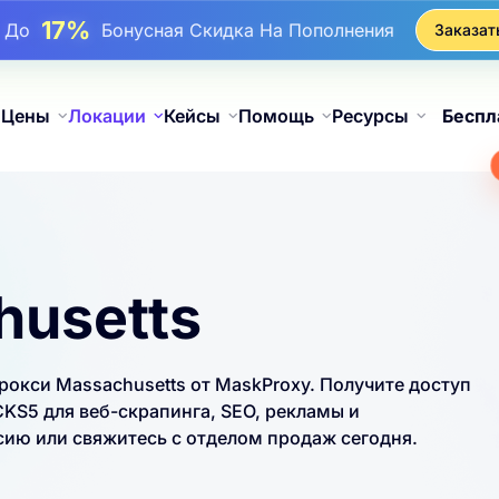
17%
До
Бонусная Скидка На Пополнения
Заказат
25%
До
Скидка На Статические Покупки IP
81%
До
Скидка На Чередующиеся Покупки IP
Цены
Локации
Кейсы
Помощь
Ресурсы
Беспл
husetts
кси Massachusetts от MaskProxy. Получите доступ
KS5 для веб-скрапинга, SEO, рекламы и
ию или свяжитесь с отделом продаж сегодня.