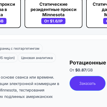
прокси
Статические
Стати
а в
резидентные прокси
да
ta
Minnesota
M
GB
От
$1.6
/IP
раниц с геотаргетингом
S region)
Ценовая аналитика
Ротационные 
От
$0.87
/GB
 основе сеанса или времени.
Заказать
ации электронной коммерции в
innesota, тестирования
их подлинных американских