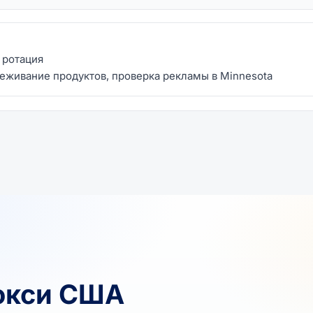
я ротация
леживание продуктов, проверка рекламы в Minnesota
окси США