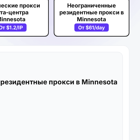
ческие прокси
Неограниченные
та-центра
резидентные прокси в
innesota
Minnesota
От
$1.2
/IP
От
$61
/day
резидентные прокси в Minnesota