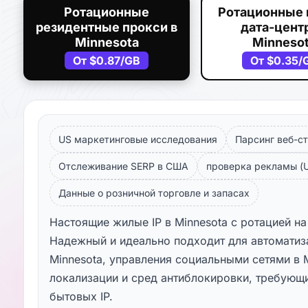
Ротационные
Ротационные 
резидентные прокси в
дата-центр
Minnesota
Minneso
От
$0.87
/GB
От
$0.35
/
US маркетинговые исследования
Парсинг веб-ст
Отслеживание SERP в США
проверка рекламы (U
Данные о розничной торговле и запасах
Настоящие жилые IP в Minnesota с ротацией на
Надежный и идеально подходит для автоматиз
Minnesota, управления социальными сетями в M
локализации и сред антиблокировки, требующ
бытовых IP.