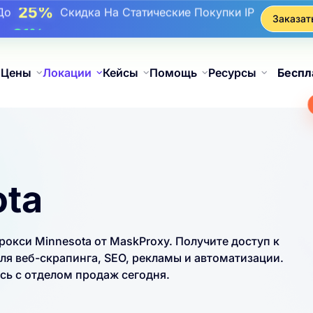
17%
До
Бонусная Скидка На Пополнения
Заказат
25%
До
Скидка На Статические Покупки IP
81%
До
Скидка На Чередующиеся Покупки IP
Цены
Локации
Кейсы
Помощь
Ресурсы
Беспл
ota
кси Minnesota от MaskProxy. Получите доступ к
ля веб-скрапинга, SEO, рекламы и автоматизации.
ь с отделом продаж сегодня.