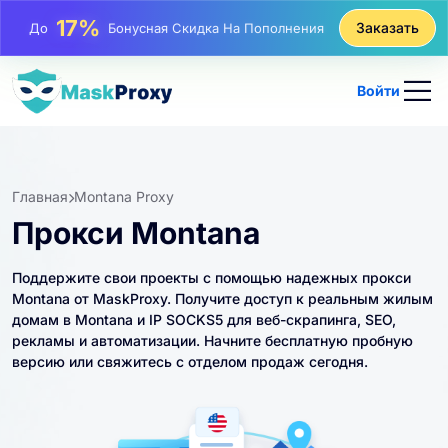
25%
Заказать
До
Скидка На Статические Покупки IP
81%
До
Скидка На Чередующиеся Покупки IP
Войти
Главная
Montana Proxy
Прокси Montana
Поддержите свои проекты с помощью надежных прокси
Montana от MaskProxy. Получите доступ к реальным жилым
домам в Montana и IP SOCKS5 для веб-скрапинга, SEO,
рекламы и автоматизации. Начните бесплатную пробную
версию или свяжитесь с отделом продаж сегодня.