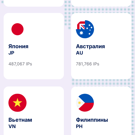
Япония
Австралия
JP
AU
487,067 IPs
781,766 IPs
Вьетнам
Филиппины
VN
PH
460,712 IPs
545,729 IPs