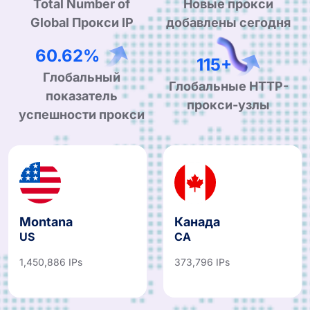
Total Number of
Новые прокси
Global Прокси IP
добавлены сегодня
99.90%
190+
Глобальный
Глобальные HTTP-
показатель
прокси-узлы
успешности прокси
Montana
Канада
US
CA
1,450,886 IPs
373,796 IPs