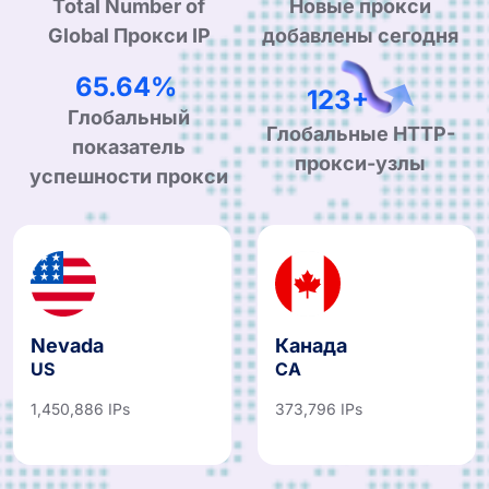
Total Number of
Новые прокси
Global Прокси IP
добавлены сегодня
99.90%
190+
Глобальный
Глобальные HTTP-
показатель
прокси-узлы
успешности прокси
Nevada
Канада
US
CA
1,450,886 IPs
373,796 IPs