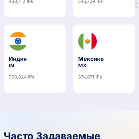
460,712 IPs
545,729 IPs
Индия
Мексика
IN
MX
908,824 IPs
374,871 IPs
Часто Задаваемые