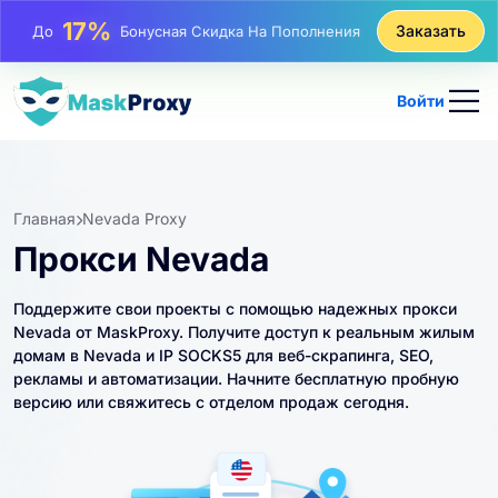
25%
Заказать
До
Скидка На Статические Покупки IP
81%
До
Скидка На Чередующиеся Покупки IP
Войти
Главная
Nevada Proxy
Прокси Nevada
Поддержите свои проекты с помощью надежных прокси
Nevada от MaskProxy. Получите доступ к реальным жилым
домам в Nevada и IP SOCKS5 для веб-скрапинга, SEO,
рекламы и автоматизации. Начните бесплатную пробную
версию или свяжитесь с отделом продаж сегодня.