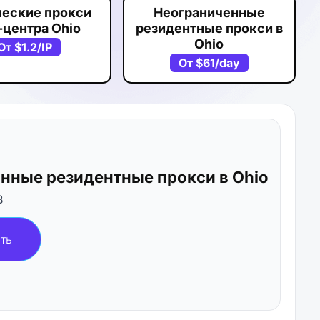
ческие прокси
Неограниченные
-центра Ohio
резидентные прокси в
Ohio
От
$1.2
/IP
От
$61
/day
нные резидентные прокси в Ohio
B
ть