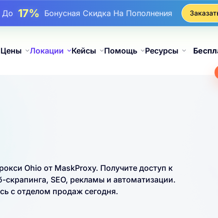
17%
До
Бонусная Скидка На Пополнения
Заказат
25%
До
Скидка На Статические Покупки IP
81%
До
Скидка На Чередующиеся Покупки IP
Цены
Локации
Кейсы
Помощь
Ресурсы
Беспл
кси Ohio от MaskProxy. Получите доступ к
-скрапинга, SEO, рекламы и автоматизации.
ь с отделом продаж сегодня.