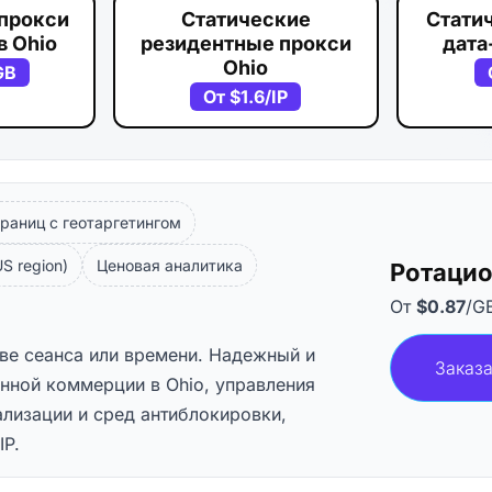
прокси
Статические
Стати
в Ohio
резидентные прокси
дата
Ohio
GB
От
$1.6
/IP
раниц с геотаргетингом
S region)
Ценовая аналитика
Ротацио
От
$0.87
/G
ове сеанса или времени. Надежный и
Заказа
нной коммерции в Ohio, управления
ализации и сред антиблокировки,
IP.