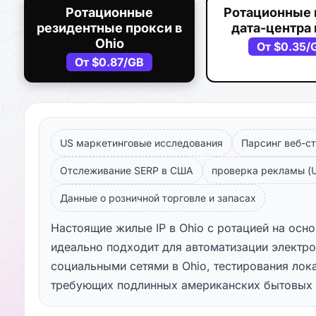
Ротационные
Ротационные 
резидентные прокси в
дата-центра 
Ohio
От
$0.35
/
От
$0.87
/GB
US маркетинговые исследования
Парсинг веб-ст
Отслеживание SERP в США
проверка рекламы (U
Данные о розничной торговле и запасах
Настоящие жилые IP в Ohio с ротацией на осн
идеально подходит для автоматизации электро
социальными сетями в Ohio, тестирования лок
требующих подлинных американских бытовых 