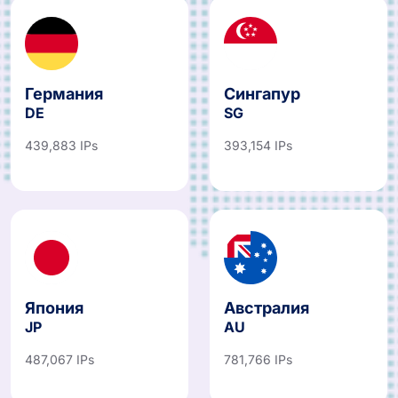
Германия
Сингапур
DE
SG
439,883 IPs
393,154 IPs
Япония
Австралия
JP
AU
487,067 IPs
781,766 IPs