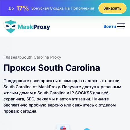
25%
Заказать
До
Скидка На Статические Покупки IP
81%
До
Скидка На Чередующиеся Покупки IP
Войти
Главная
South Carolina Proxy
Прокси South Carolina
Поддержите свои проекты с помощью надежных прокси
South Carolina от MaskProxy. Получите доступ к реальным
жилым домам в South Carolina и IP SOCKS5 для веб-
скрапинга, SEO, рекламы и автоматизации. Начните
бесплатную пробную версию или свяжитесь с отделом
продаж сегодня.