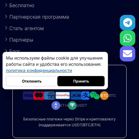
Бесплатно
Партнерская программа
Стать агентом
Партнеры
Блог
Мы используем файлы cookie для улучшения
работы сайта и удобства его использования.
политика конфиденциальности
Способы оплаты
Отклонить
Принять
BTC
BTC
ETH
USDT
Резидентные прокси
5GB
-
$9
Безопасные платежи через Stripe и криптовалюту
Прокси-серверы для дата-центров
10GB
-
$5
(поддерживается USDT/BTC/ETH)
->