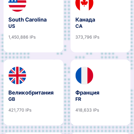
South Carolina
Канада
US
CA
1,450,886 IPs
373,796 IPs
Великобритания
Франция
GB
FR
421,770 IPs
418,633 IPs