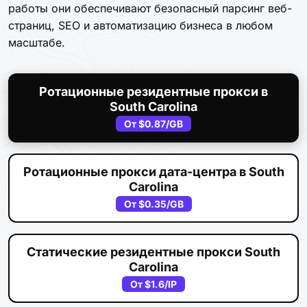
работы они обеспечивают безопасный парсинг веб-
страниц, SEO и автоматизацию бизнеса в любом
масштабе.
Ротационные резидентные прокси в
South Carolina
От
$0.87
/GB
Ротационные прокси дата-центра в South
Carolina
От
$0.35
/GB
Статические резидентные прокси South
Carolina
От
$1.6
/IP