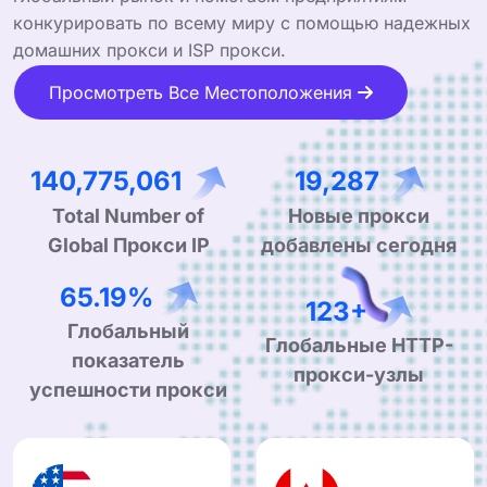
конкурировать по всему миру с помощью надежных
домашних прокси и ISP прокси.
Просмотреть Все Местоположения
215,723,605
29,556
Total Number of
Новые прокси
Global Прокси IP
добавлены сегодня
99.90%
190+
Глобальный
Глобальные HTTP-
показатель
прокси-узлы
успешности прокси