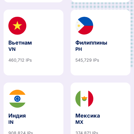
Вьетнам
Филиппины
VN
PH
460,712 IPs
545,729 IPs
Индия
Мексика
IN
MX
908,824 IPs
374,871 IPs