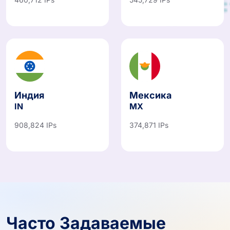
460,712 IPs
545,729 IPs
Индия
Мексика
IN
MX
908,824 IPs
374,871 IPs
Часто Задаваемые