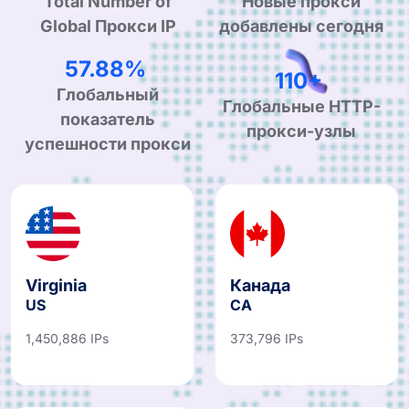
Total Number of
Новые прокси
Global Прокси IP
добавлены сегодня
99.90%
190+
Глобальный
Глобальные HTTP-
показатель
прокси-узлы
успешности прокси
Virginia
Канада
US
CA
1,450,886 IPs
373,796 IPs