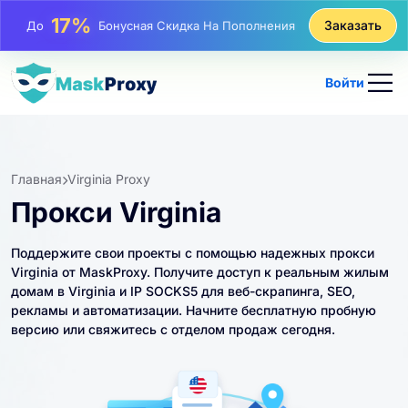
25%
Заказать
До
Скидка На Статические Покупки IP
81%
До
Скидка На Чередующиеся Покупки IP
Войти
Главная
Virginia Proxy
Прокси Virginia
Поддержите свои проекты с помощью надежных прокси
Virginia от MaskProxy. Получите доступ к реальным жилым
домам в Virginia и IP SOCKS5 для веб-скрапинга, SEO,
рекламы и автоматизации. Начните бесплатную пробную
версию или свяжитесь с отделом продаж сегодня.