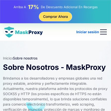
17%
Arriba A
De Descuento Adicional En Recargas
25%
Comprar Ahora
Arriba A
Descuento En Compras Estáticas IP
81%
Arriba A
Descuento En Compras Rotativas IP
Iniciar sesión
Inicio
Sobre nosotros
Sobre Nosotros - MaskProxy
Brindamos a los desarrolladores y empresas globales una red
proxy estable, anónima y perfectamente integrable.
Actualmente, nuestra plataforma admite los protocolos de proxy
SOCKS5 y HTTP (los proxies específicos de HTTPS no están
disponibles temporalmente), lo que brinda soluciones confiables
para comercio electrónico transfronterizo, web scraping,
verificación de anuncios, protección de marcas y monitoreo de