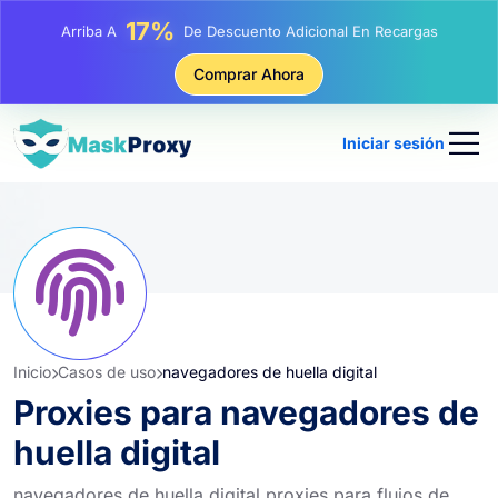
17%
Arriba A
De Descuento Adicional En Recargas
25%
Arriba A
Descuento En Compras Estáticas IP
Comprar Ahora
81%
Arriba A
Descuento En Compras Rotativas IP
Iniciar sesión
Inicio
Casos de uso
navegadores de huella digital
Proxies para navegadores de
huella digital
navegadores de huella digital proxies para flujos de