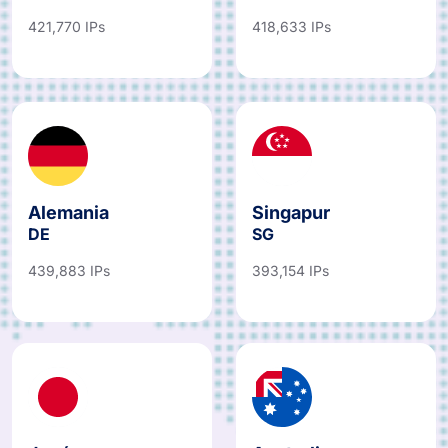
421,770 IPs
418,633 IPs
Alemania
Singapur
DE
SG
439,883 IPs
393,154 IPs
Japón
Australia