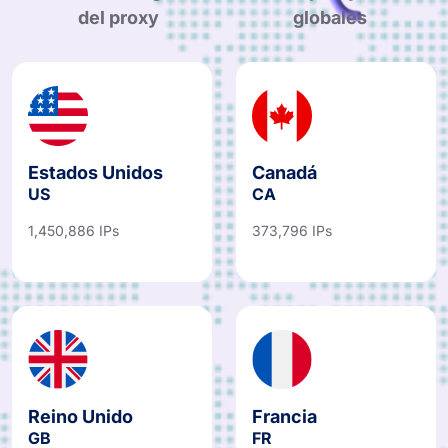
del proxy
globales
Estados Unidos
Canadá
US
CA
1,450,886 IPs
373,796 IPs
Reino Unido
Francia
GB
FR