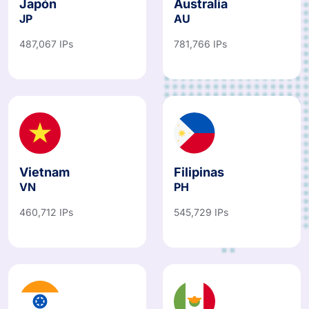
JP
AU
487,067 IPs
781,766 IPs
Vietnam
Filipinas
VN
PH
460,712 IPs
545,729 IPs