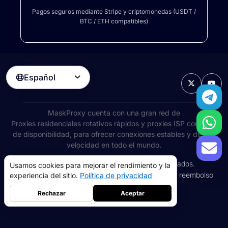
Pagos seguros mediante Stripe y criptomonedas (USDT /
BTC / ETH compatibles)
Español

MaskProxy cuenta con una gran red de
Proxies residenciales rotativos
rápidos y proxies ISP con 99%
de disponibilidad, para ofrecer conexiones estables y de alta
velocidad en todo el mundo.
©
2026
AIWAY LIMITED. Todos los derechos reservados.
Usamos cookies para mejorar el rendimiento y la
Términos de servicio
Política de privacidad
Política de reembolso
experiencia del sitio.
Política de privacidad
Política de cookies
Rechazar
Aceptar