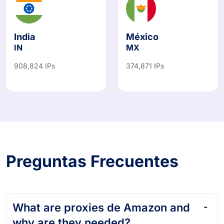
India
México
IN
MX
908,824 IPs
374,871 IPs
Preguntas Frecuentes
What are proxies de Amazon and
why are they needed?