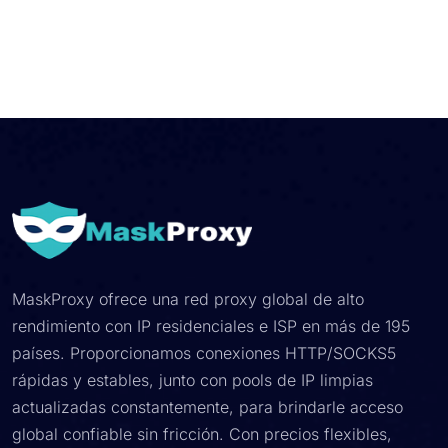
MaskProxy ofrece una red proxy global de alto
rendimiento con IP residenciales e ISP en más de 195
países. Proporcionamos conexiones HTTP/SOCKS5
rápidas y estables, junto con pools de IP limpias
actualizadas constantemente, para brindarle acceso
global confiable sin fricción. Con precios flexibles,