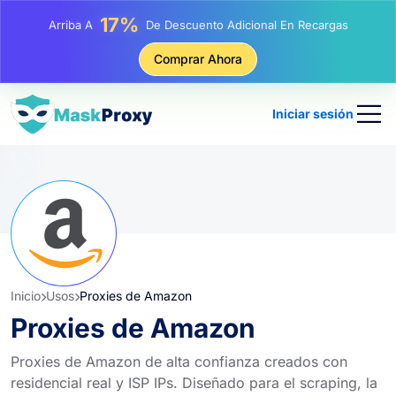
25%
Arriba A
Descuento En Compras Estáticas IP
81%
Comprar Ahora
Arriba A
Descuento En Compras Rotativas IP
Iniciar sesión
Inicio
Usos
Proxies de Amazon
Proxies de Amazon
Proxies de Amazon de alta confianza creados con
residencial real y ISP IPs. Diseñado para el scraping, la