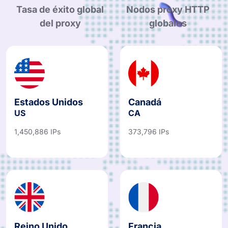
Tasa de éxito global
Nodos proxy HTTP
del proxy
globales
Estados Unidos
Canadá
US
CA
1,450,886 IPs
373,796 IPs
Reino Unido
Francia