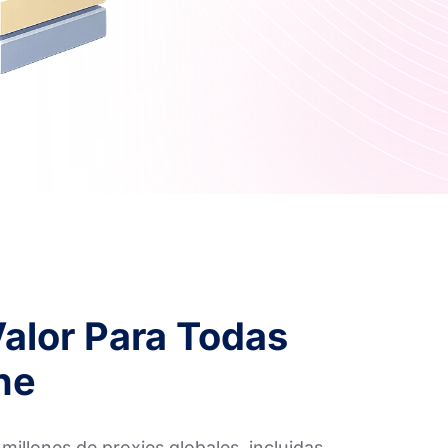
Valor Para Todas
ne
llones de proxies globales, incluidas