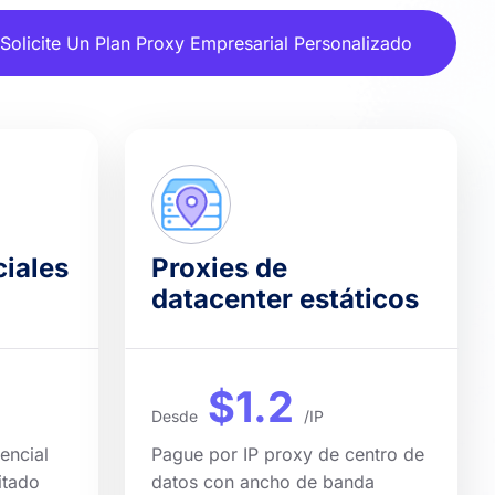
Solicite Un Plan Proxy Empresarial Personalizado
ciales
Proxies de
datacenter estáticos
$1.2
Desde
/IP
encial
Pague por IP proxy de centro de
itado
datos con ancho de banda