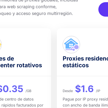
para web scraping conforme,
loqueo y acceso seguro multirregión.
es de
Proxies residen
enter rotativos
estáticos
$0.35
$1.6
/GB
Desde
/IP
de centro de datos
Pague por IP proxy resid
s rápidos facturados por
con ancho de banda ilim