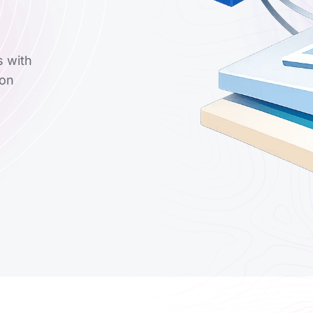
s with
ion