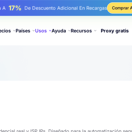
17%
ba A
De Descuento Adicional En Recargas
Comprar 
25%
ba A
Descuento En Compras Estáticas IP
81%
ba A
Descuento En Compras Rotativas IP
ecios
Países
Usos
Ayuda
Recursos
Proxy gratis
idencial real y ISP IPs. Diseñado para la automatización seg