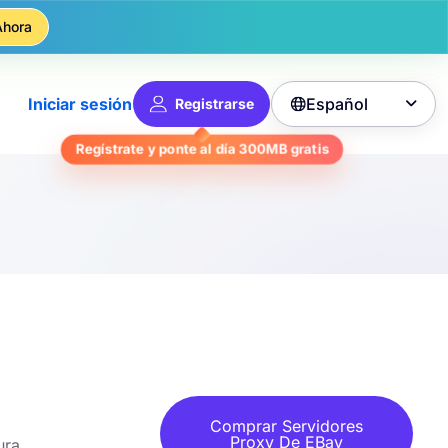
Ahora
Español
Iniciar sesión
Registrarse

gratis
300MB
Regístrate y ponte al día
Comprar Servidores
Proxy De EBay
ura