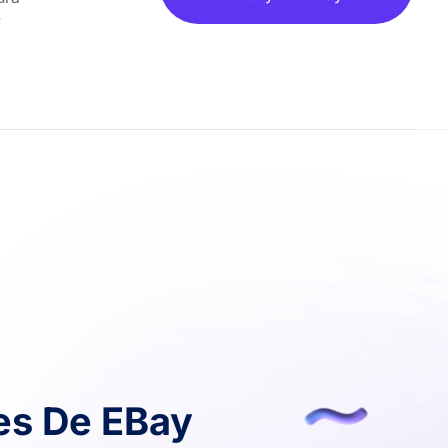
y
es De EBay