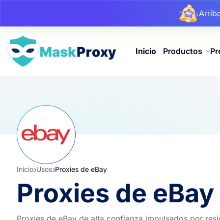
Arri
Arri
Arri
Inicio
Productos
Pr
Inicio
Usos
Proxies de eBay
Proxies de eBay
Proxies de eBay de alta confianza impulsados ​​por res