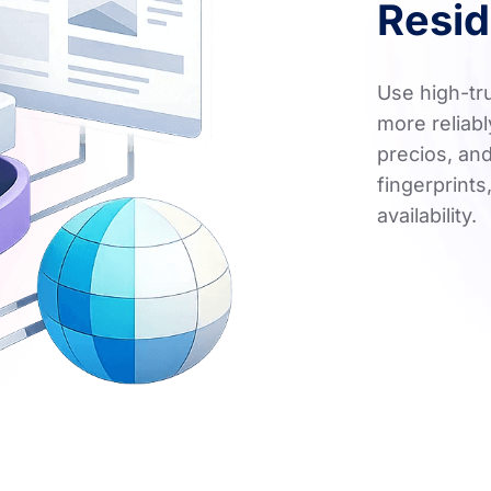
Resid
Use high-tru
more reliabl
precios, an
fingerprints
availability.