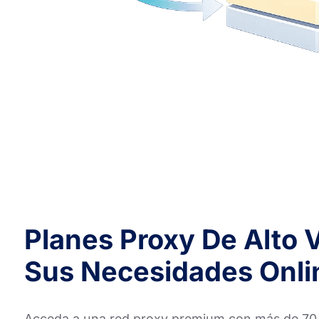
Planes Proxy De Alto 
Sus Necesidades Onli
Acceda a una red proxy premium con más de 70 mi