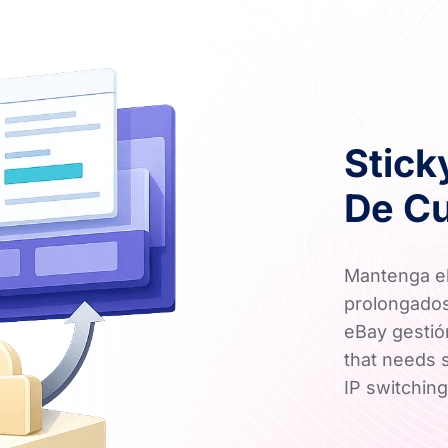
Stick
De C
Mantenga el
prolongados
eBay gestió
that needs s
IP switchin