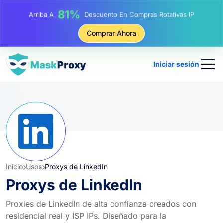
17%
Arriba A
De Descuento Adicional En Recargas
25%
Comprar Ahora
Arriba A
Descuento En Compras Estáticas IP
81%
Arriba A
Descuento En Compras Rotativas IP
Iniciar sesión
Inicio
Usos
Proxys de LinkedIn
Proxys de LinkedIn
Proxies de LinkedIn de alta confianza creados con
residencial real y ISP IPs. Diseñado para la