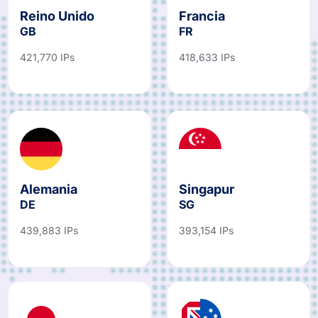
Reino Unido
Francia
GB
FR
421,770 IPs
418,633 IPs
Alemania
Singapur
DE
SG
439,883 IPs
393,154 IPs