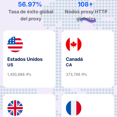
98.07%
186+
Tasa de éxito global
Nodos proxy HTTP
del proxy
globales
Estados Unidos
Canadá
US
CA
1,450,886 IPs
373,796 IPs