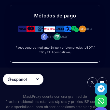
Métodos de pago
BTC
BTC
ETH
USDT
Pagos seguros mediante Stripe y criptomonedas (USDT /
BTC / ETH compatibles)
Español

MaskProxy cuenta con una gran red de
Proxies residenciales rotativos
rápidos y proxies ISP con 99%
de disponibilidad, para ofrecer conexiones estables y de alta