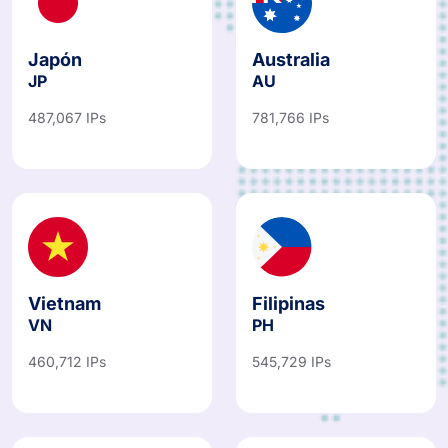
Japón
Australia
JP
AU
487,067 IPs
781,766 IPs
Vietnam
Filipinas
VN
PH
460,712 IPs
545,729 IPs