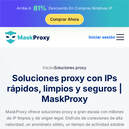
17%
Arriba A
De Descuento Adicional En Recargas
25%
Comprar Ahora
Arriba A
Descuento En Compras Estáticas IP
81%
Arriba A
Descuento En Compras Rotativas IP
Iniciar sesión
Inicio
Soluciones proxy
Soluciones proxy con IPs
rápidos, limpios y seguros |
MaskProxy
MaskProxy ofrece soluciones proxy a gran escala con millones
de IP limpios y de origen legal. Disfrute de conexiones de alta
velocidad, un anonimato sólido, un tiempo de actividad estable