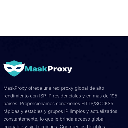
MaskProxy ofrece una red proxy global de alto
rendimiento con ISP IP residenciales y en más de 195
países. Proporcionamos conexiones HTTP/SOCKS5
rápidas y estables y grupos IP limpios y actualizados
constantemente, lo que le brinda acceso global
confiable y sin fricciones. Con precios flexibles,