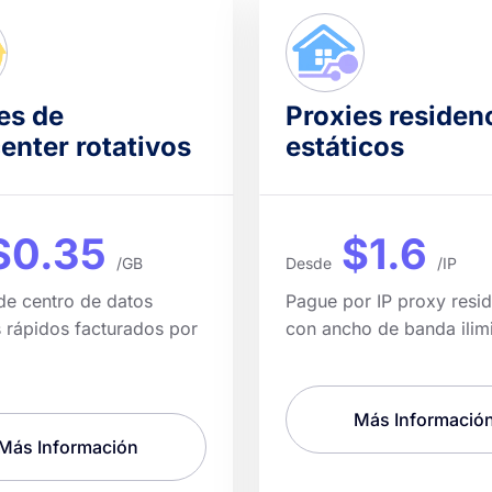
es de
Proxies residen
enter rotativos
estáticos
$0.35
$1.6
/GB
Desde
/IP
de centro de datos
Pague por IP proxy resid
s rápidos facturados por
con ancho de banda ilim
Más Informació
Más Información