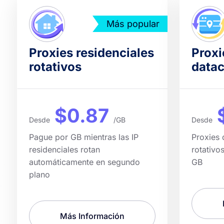
Más popular
Proxies residenciales
Proxi
rotativos
datac
$0.87
Desde
/GB
Desde
Pague por GB mientras las IP
Proxies 
residenciales rotan
rotativo
automáticamente en segundo
GB
plano
Más Información