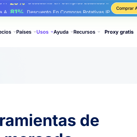
17%
ba A
De Descuento Adicional En Recargas
Comprar 
25%
ba A
Descuento En Compras Estáticas IP
81%
ba A
Descuento En Compras Rotativas IP
ecios
Países
Usos
Ayuda
Recursos
Proxy gratis
rramientas de