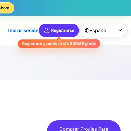
Ahora
Español
Iniciar sesión
Registrarse

gratis
300MB
Regístrate y ponte al día
Comprar Proxies Para