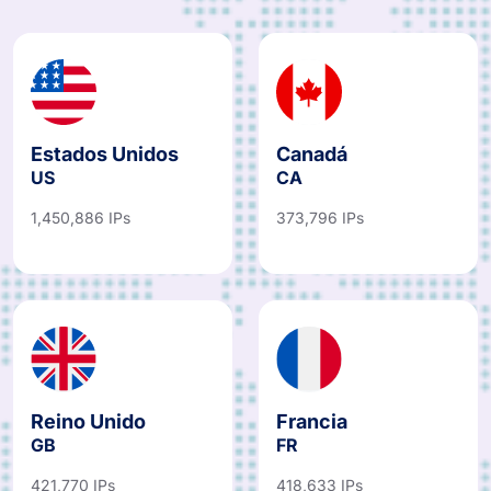
Estados Unidos
Canadá
US
CA
1,450,886 IPs
373,796 IPs
Reino Unido
Francia
GB
FR
421,770 IPs
418,633 IPs