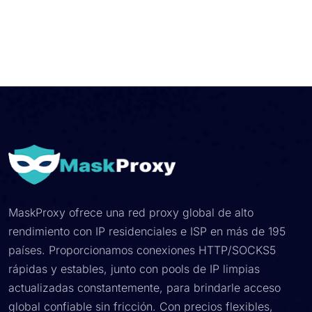
MaskProxy ofrece una red proxy global de alto
rendimiento con IP residenciales e ISP en más de 195
países. Proporcionamos conexiones HTTP/SOCKS5
rápidas y estables, junto con pools de IP limpias
actualizadas constantemente, para brindarle acceso
global confiable sin fricción. Con precios flexibles,