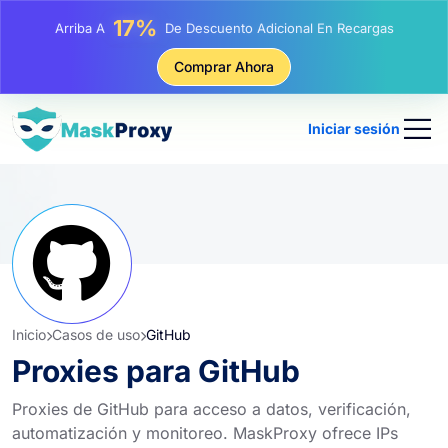
25%
Arriba A
Descuento En Compras Estáticas IP
81%
Comprar Ahora
Arriba A
Descuento En Compras Rotativas IP
Iniciar sesión
Inicio
Casos de uso
GitHub
Proxies para GitHub
Proxies de GitHub para acceso a datos, verificación,
automatización y monitoreo. MaskProxy ofrece IPs