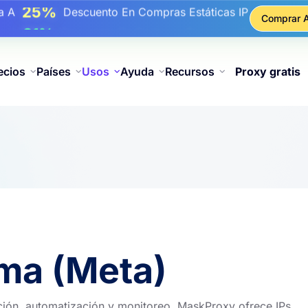
17%
ba A
De Descuento Adicional En Recargas
Comprar 
25%
ba A
Descuento En Compras Estáticas IP
81%
ba A
Descuento En Compras Rotativas IP
ecios
Países
Usos
Ayuda
Recursos
Proxy gratis
ama (Meta)
ación, automatización y monitoreo. MaskProxy ofrece IPs