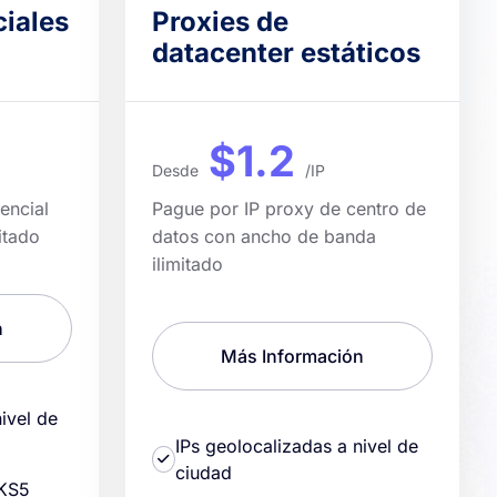
ciales
Proxies de
datacenter estáticos
$1.2
Desde
/IP
encial
Pague por IP proxy de centro de
itado
datos con ancho de banda
ilimitado
n
Más Información
ivel de
IPs geolocalizadas a nivel de
ciudad
KS5