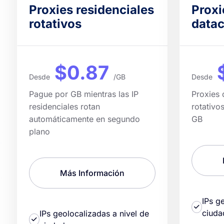
Proxies residenciales
Proxi
rotativos
datac
$0.87
Desde
/GB
Desde
Pague por GB mientras las IP
Proxies 
residenciales rotan
rotativo
automáticamente en segundo
GB
plano
Más Información
IPs g
ciuda
IPs geolocalizadas a nivel de