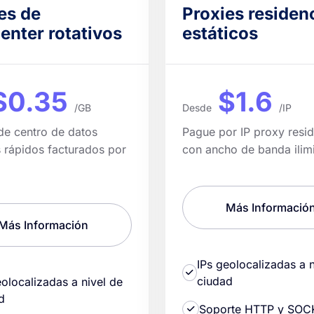
es de
Proxies residen
enter rotativos
estáticos
$0.35
$1.6
/GB
Desde
/IP
de centro de datos
Pague por IP proxy resid
s rápidos facturados por
con ancho de banda ilim
Más Informació
Más Información
IPs geolocalizadas a n
ciudad
eolocalizadas a nivel de
d
Soporte HTTP y SOC