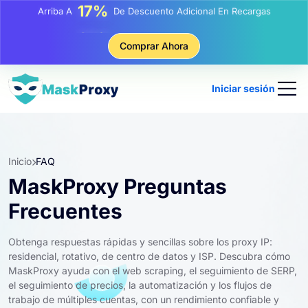
17%
Arriba A
De Descuento Adicional En Recargas
25%
Comprar Ahora
Arriba A
Descuento En Compras Estáticas IP
81%
Arriba A
Descuento En Compras Rotativas IP
Iniciar sesión
Inicio
FAQ
MaskProxy Preguntas
Frecuentes
Obtenga respuestas rápidas y sencillas sobre los proxy IP:
residencial, rotativo, de centro de datos y ISP. Descubra cómo
MaskProxy ayuda con el web scraping, el seguimiento de SERP,
el seguimiento de precios, la automatización y los flujos de
trabajo de múltiples cuentas, con un rendimiento confiable y