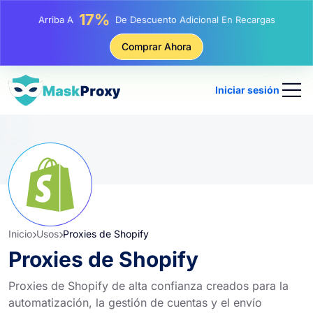
25%
Arriba A
Descuento En Compras Estáticas IP
81%
Comprar Ahora
Arriba A
Descuento En Compras Rotativas IP
Iniciar sesión
Inicio
Usos
Proxies de Shopify
Proxies de Shopify
Proxies de Shopify de alta confianza creados para la
automatización, la gestión de cuentas y el envío