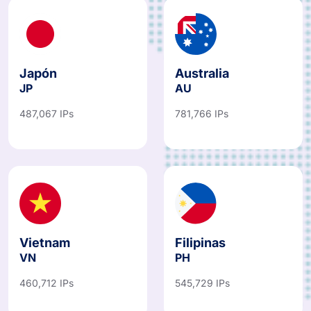
Japón
Australia
JP
AU
487,067 IPs
781,766 IPs
Vietnam
Filipinas
VN
PH
460,712 IPs
545,729 IPs