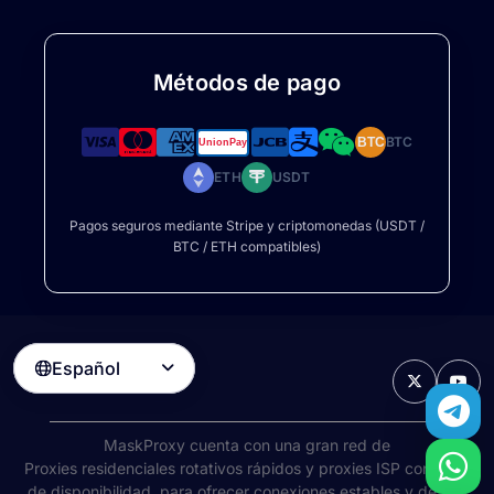
Métodos de pago
BTC
BTC
ETH
USDT
Pagos seguros mediante Stripe y criptomonedas (USDT /
BTC / ETH compatibles)
Español

MaskProxy cuenta con una gran red de
Proxies residenciales rotativos
rápidos y proxies ISP con 99%
de disponibilidad, para ofrecer conexiones estables y de alta