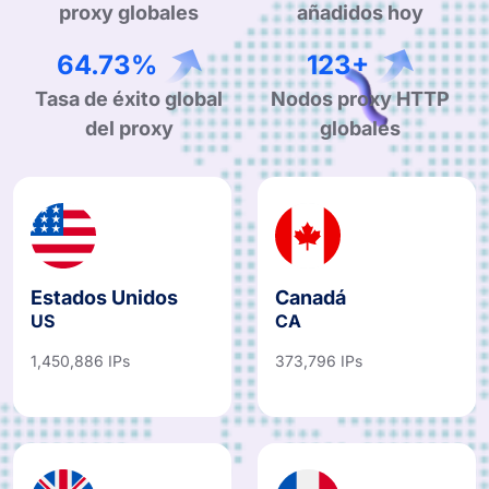
proxy globales
añadidos hoy
99.90%
190+
Tasa de éxito global
Nodos proxy HTTP
del proxy
globales
Estados Unidos
Canadá
US
CA
1,450,886 IPs
373,796 IPs