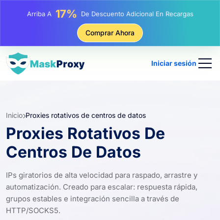
25%
Arriba A
Descuento En Compras Estáticas IP
81%
Comprar Ahora
Arriba A
Descuento En Compras Rotativas IP
Iniciar sesión
Inicio
Proxies rotativos de centros de datos
Proxies Rotativos De
Centros De Datos
IPs giratorios de alta velocidad para raspado, arrastre y
automatización. Creado para escalar: respuesta rápida,
grupos estables e integración sencilla a través de
HTTP/SOCKS5.