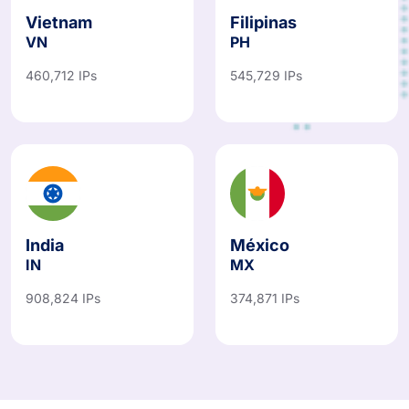
Vietnam
Filipinas
VN
PH
460,712 IPs
545,729 IPs
India
México
IN
MX
908,824 IPs
374,871 IPs