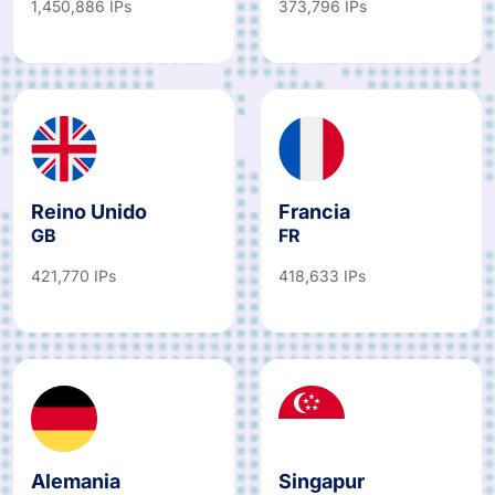
1,450,886 IPs
373,796 IPs
Reino Unido
Francia
GB
FR
421,770 IPs
418,633 IPs
Alemania
Singapur