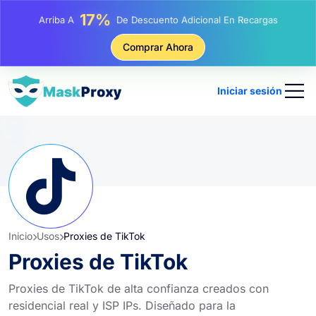
25%
Arriba A
Descuento En Compras Estáticas IP
81%
Comprar Ahora
Arriba A
Descuento En Compras Rotativas IP
Iniciar sesión
Inicio
Usos
Proxies de TikTok
Proxies de TikTok
Proxies de TikTok de alta confianza creados con
residencial real y ISP IPs. Diseñado para la