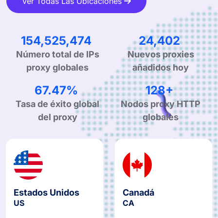
Ver Todas Las Ubicaciones
227,243,345
36,129
Número total de IPs
Nuevos proxies
proxy globales
añadidos hoy
99.90%
190+
Tasa de éxito global
Nodos proxy HTTP
del proxy
globales
Estados Unidos
Canadá
US
CA