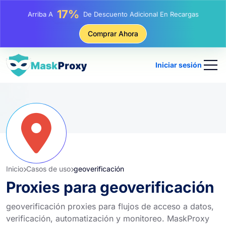
25%
Arriba A
Descuento En Compras Estáticas IP
81%
Comprar Ahora
Arriba A
Descuento En Compras Rotativas IP
Iniciar sesión
Inicio
Casos de uso
geoverificación
Proxies para geoverificación
geoverificación proxies para flujos de acceso a datos,
verificación, automatización y monitoreo. MaskProxy