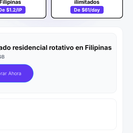
Filipinas
ilimitados
De
$1.2
/IP
De
$61
/day
do residencial rotativo en Filipinas
GB
rar Ahora