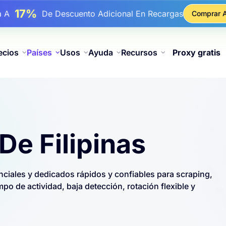
17%
ba A
De Descuento Adicional En Recargas
Comprar 
25%
ba A
Descuento En Compras Estáticas IP
81%
ba A
Descuento En Compras Rotativas IP
ecios
Países
Usos
Ayuda
Recursos
Proxy gratis
De Filipinas
nciales y dedicados rápidos y confiables para scraping,
mpo de actividad, baja detección, rotación flexible y