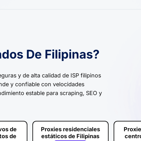
dos De Filipinas?
uras y de alta calidad de ISP filipinos
nde y confiable con velocidades
endimiento estable para scraping, SEO y
ivos de
Proxies residenciales
Proxie
tos de
estáticos de Filipinas
centr