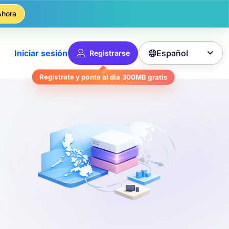
Ahora
Español
Iniciar sesión
Registrarse

gratis
300MB
Regístrate y ponte al día