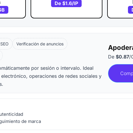
s
De
$1.6
/IP
GB
 SEO
Verificación de anuncios
Apodera
De
$0.87
/
tomáticamente por sesión o intervalo. Ideal
Comp
 electrónico, operaciones de redes sociales y
s.
autenticidad
guimiento de marca