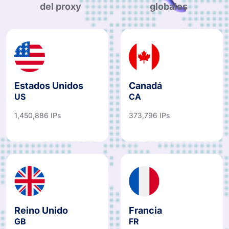
del proxy
globales
Estados Unidos
Canadá
US
CA
1,450,886 IPs
373,796 IPs
Reino Unido
Francia
GB
FR