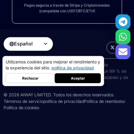
Pagos seguros a través de Stripe y Criptomonedas
(compatible con USDT/BTC/ETH)
Español

Utilizamos cookies para mejorar el rendimiento y
MaskProxy cuenta con una amplia red de
la experiencia del sitio.
política de privacidad
Proxies residenciales rotativos
y ISP Proxies con un 99 % de
Rechazar
Aceptar
tiempo de actividad, lo que le brinda conexiones estables y de
alta velocidad en todo el mundo.
©
2026
AIWAY LIMITED. Todos los derechos reservados.
Términos de servicio
política de privacidad
Política de reembolso
apoderados residenciales
5GB
-
$9
Política de cookies
proxy de centro de datos
10GB
-
$5
->