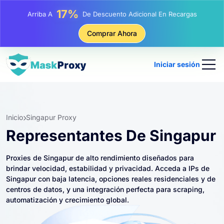
25%
Arriba A
Descuento En Compras Estáticas IP
81%
Comprar Ahora
Arriba A
Descuento En Compras Rotativas IP
Iniciar sesión
Inicio
Singapur Proxy
Representantes De Singapur
Proxies de Singapur de alto rendimiento diseñados para
brindar velocidad, estabilidad y privacidad. Acceda a IPs de
Singapur con baja latencia, opciones reales residenciales y de
centros de datos, y una integración perfecta para scraping,
automatización y crecimiento global.