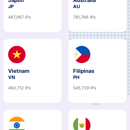
Japón
Australia
JP
AU
487,067 IPs
781,766 IPs
Vietnam
Filipinas
VN
PH
460,712 IPs
545,729 IPs