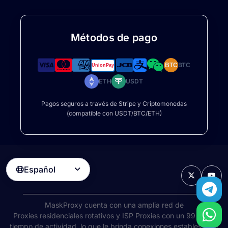
Métodos de pago
BTC
BTC
ETH
USDT
Pagos seguros a través de Stripe y Criptomonedas
(compatible con USDT/BTC/ETH)
Español

MaskProxy cuenta con una amplia red de
Proxies residenciales rotativos
y ISP Proxies con un 99 % de
tiempo de actividad, lo que le brinda conexiones estables y de