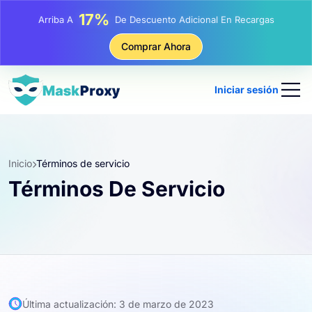
17%
Arriba A
De Descuento Adicional En Recargas
25%
Comprar Ahora
Arriba A
Descuento En Compras Estáticas IP
81%
Arriba A
Descuento En Compras Rotativas IP
Iniciar sesión
Inicio
Términos de servicio
Términos De Servicio
Última actualización: 3 de marzo de 2023