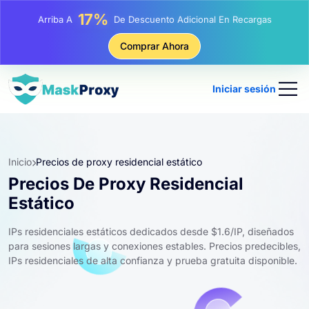
17%
Arriba A
De Descuento Adicional En Recargas
25%
Comprar Ahora
Arriba A
Descuento En Compras Estáticas IP
81%
Arriba A
Descuento En Compras Rotativas IP
Iniciar sesión
Inicio
Precios de proxy residencial estático
Precios De Proxy Residencial
Estático
IPs residenciales estáticos dedicados desde $1.6/IP, diseñados
para sesiones largas y conexiones estables. Precios predecibles,
IPs residenciales de alta confianza y prueba gratuita disponible.