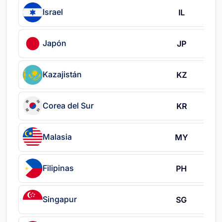
Israel
IL
Japón
JP
Kazajistán
KZ
Corea del Sur
KR
Malasia
MY
Filipinas
PH
Singapur
SG