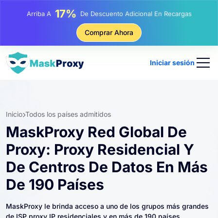
25%
Arriba A
Descuento En Compras Estáticas IP
81%
Comprar Ahora
Arriba A
Descuento En Compras Rotativas IP
Iniciar sesión
Inicio
Todos los países admitidos
MaskProxy Red Global De
Proxy: Proxy Residencial Y
De Centros De Datos En Más
De 190 Países
MaskProxy le brinda acceso a uno de los grupos más grandes
de ISP proxy IP residenciales y en más de 190 países.