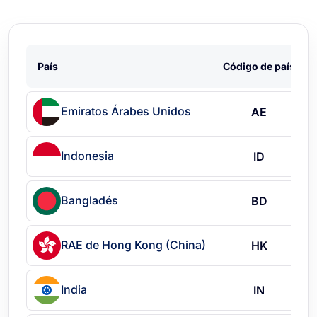
País
Código de país
Emiratos Árabes Unidos
AE
Indonesia
ID
Bangladés
BD
RAE de Hong Kong (China)
HK
India
IN