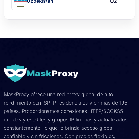
Uzbekistán
UZ
MaskProxy ofrece una red proxy global de alto
rendimiento con ISP IP residenciales y en más de 195
países. Proporcionamos conexiones HTTP/SOCKS5
rápidas y estables y grupos IP limpios y actualizados
constantemente, lo que le brinda acceso global
confiable y sin fricciones. Con precios flexibles,