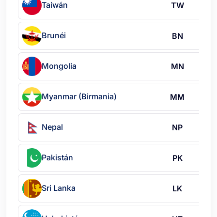
Taiwán
TW
Brunéi
BN
Mongolia
MN
Myanmar (Birmania)
MM
Nepal
NP
Pakistán
PK
Sri Lanka
LK