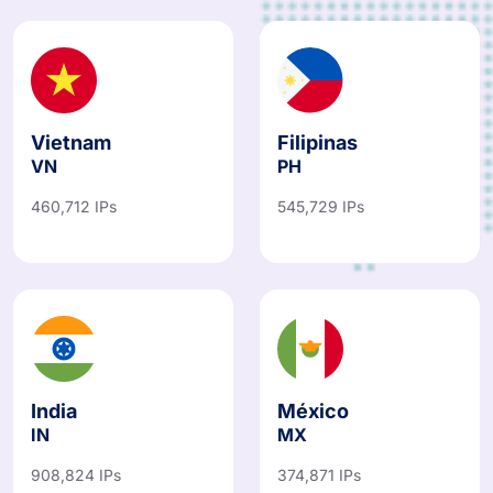
Vietnam
Filipinas
VN
PH
460,712 IPs
545,729 IPs
India
México
IN
MX