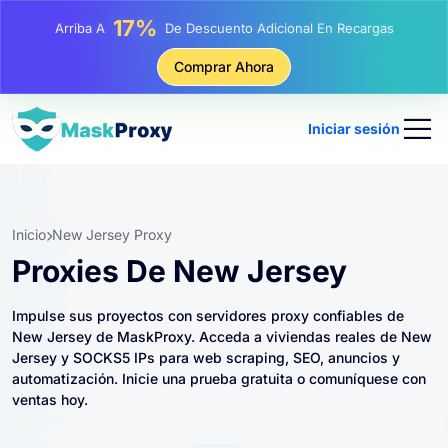
25%
Arriba A
Descuento En Compras Estáticas IP
81%
Comprar Ahora
Arriba A
Descuento En Compras Rotativas IP
Iniciar sesión
Inicio
New Jersey Proxy
Proxies De New Jersey
Impulse sus proyectos con servidores proxy confiables de
New Jersey de MaskProxy. Acceda a viviendas reales de New
Jersey y SOCKS5 IPs para web scraping, SEO, anuncios y
automatización. Inicie una prueba gratuita o comuníquese con
ventas hoy.