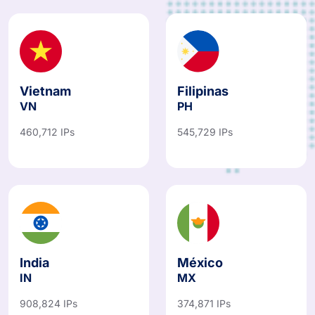
Vietnam
Filipinas
VN
PH
460,712 IPs
545,729 IPs
India
México
IN
MX