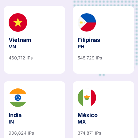
Vietnam
Filipinas
VN
PH
460,712 IPs
545,729 IPs
India
México
IN
MX
908,824 IPs
374,871 IPs