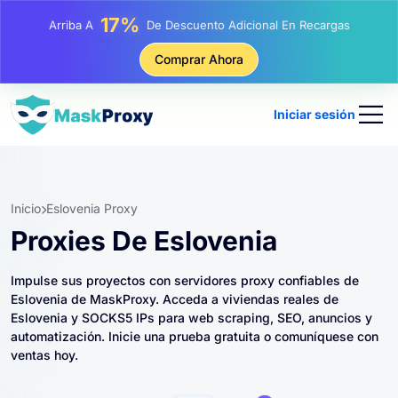
25%
Arriba A
Descuento En Compras Estáticas IP
81%
Comprar Ahora
Arriba A
Descuento En Compras Rotativas IP
Iniciar sesión
Inicio
Eslovenia Proxy
Proxies De Eslovenia
Impulse sus proyectos con servidores proxy confiables de
Eslovenia de MaskProxy. Acceda a viviendas reales de
Eslovenia y SOCKS5 IPs para web scraping, SEO, anuncios y
automatización. Inicie una prueba gratuita o comuníquese con
ventas hoy.