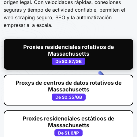
origen legal. Con velocidades rápidas, conexiones
seguras y tiempo de actividad confiable, permiten el
web scraping seguro, SEO y la automatización
empresarial a escala.
Proxies residenciales rotativos de
Massachusetts
De
$0.87
/GB
Proxys de centros de datos rotativos de
Massachusetts
De
$0.35
/GB
Proxies residenciales estáticos de
Massachusetts
De
$1.6
/IP