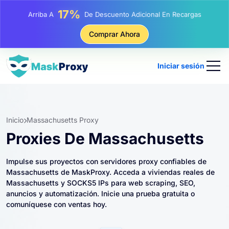
25%
Arriba A
Descuento En Compras Estáticas IP
81%
Comprar Ahora
Arriba A
Descuento En Compras Rotativas IP
Iniciar sesión
Inicio
Massachusetts Proxy
Proxies De Massachusetts
Impulse sus proyectos con servidores proxy confiables de
Massachusetts de MaskProxy. Acceda a viviendas reales de
Massachusetts y SOCKS5 IPs para web scraping, SEO,
anuncios y automatización. Inicie una prueba gratuita o
comuníquese con ventas hoy.