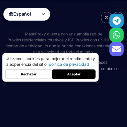
Español

MaskProxy cuenta con una amplia red de
Proxies residenciales rotativos
y ISP Proxies con un 99 % de
tiempo de actividad, lo que le brinda conexiones estables y de
alta velocidad en todo el mundo.
Utilizamos cookies para mejorar el rendimiento y
©
2026
AIWAY LIMITED. Todos los derechos reservados.
la experiencia del sitio.
política de privacidad
Términos de servicio
política de privacidad
Política de reembolso
Política de cookies
Rechazar
Aceptar
apoderados residenciales
5GB
-
$9
proxy de centro de datos
10GB
-
$5
->