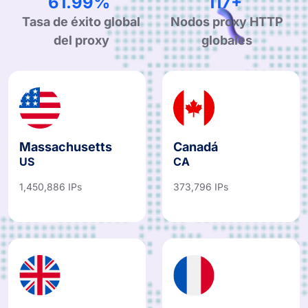
98.98%
188+
Tasa de éxito global
Nodos proxy HTTP
del proxy
globales
Massachusetts
Canadá
US
CA
1,450,886 IPs
373,796 IPs