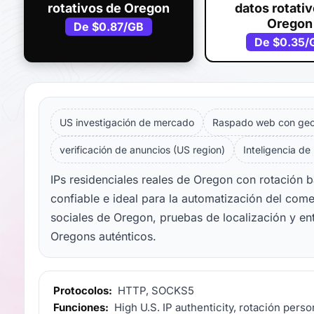
rotativos de Oregon
datos rotati
Oregon
De
$0.87
/GB
De
$0.35
/
US investigación de mercado
Raspado web con geol
verificación de anuncios (US region)
Inteligencia de
IPs residenciales reales de Oregon con rotación 
confiable e ideal para la automatización del come
sociales de Oregon, pruebas de localización y en
Oregons auténticos.
Protocolos:
HTTP, SOCKS5
Funciones:
High U.S. IP authenticity, rotación perso