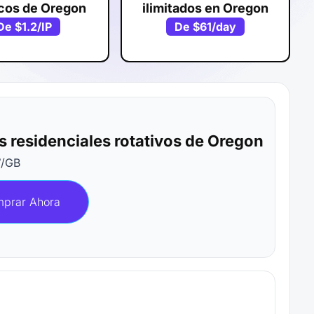
icos de Oregon
ilimitados en Oregon
De
$1.2
/IP
De
$61
/day
s residenciales rotativos de Oregon
7
/GB
prar Ahora