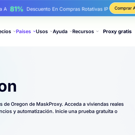
17%
ba A
De Descuento Adicional En Recargas
Comprar 
25%
ba A
Descuento En Compras Estáticas IP
81%
ba A
Descuento En Compras Rotativas IP
ecios
Países
Usos
Ayuda
Recursos
Proxy gratis
gon
es de Oregon de MaskProxy. Acceda a viviendas reales
ios y automatización. Inicie una prueba gratuita o