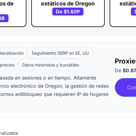
vos de
estáticos de Oregon
estát
De
$1.6
/IP
GB
ocalización
Seguimiento SERP en EE. UU.
Proxie
 precios
Datos minoristas y bursátiles
De
$0.8
basada en sesiones o en tiempo. Altamente
rcio electrónico de Oregon, la gestión de redes
Com
tornos antibloqueo que requieren IP de hogares
nalizable