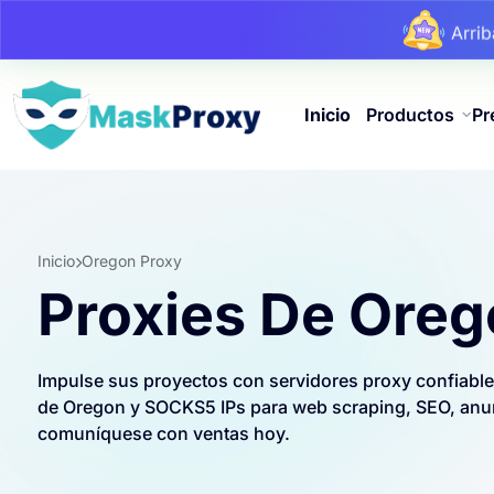
Arri
Arri
Arri
Inicio
Productos
Pr
Inicio
Oregon Proxy
Proxies De Ore
Impulse sus proyectos con servidores proxy confiabl
de Oregon y SOCKS5 IPs para web scraping, SEO, anunc
comuníquese con ventas hoy.