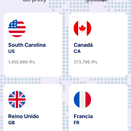
del proxy
globales
South Carolina
Canadá
US
CA
1,450,886 IPs
373,796 IPs
Reino Unido
Francia
GB
FR