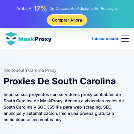
25%
Arriba A
Descuento En Compras Estáticas IP
81%
Comprar Ahora
Arriba A
Descuento En Compras Rotativas IP
Iniciar sesión
Inicio
South Carolina Proxy
Proxies De South Carolina
Impulse sus proyectos con servidores proxy confiables de
South Carolina de MaskProxy. Acceda a viviendas reales de
South Carolina y SOCKS5 IPs para web scraping, SEO,
anuncios y automatización. Inicie una prueba gratuita o
comuníquese con ventas hoy.