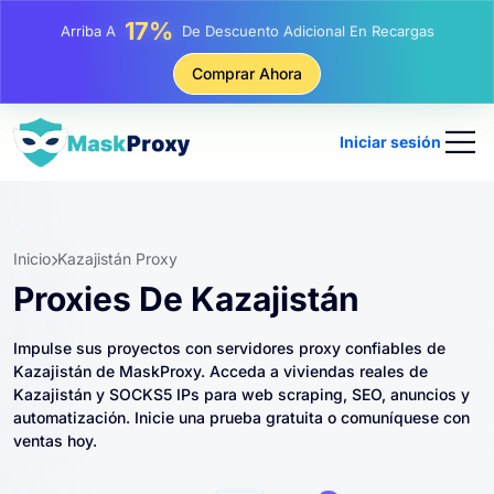
25%
Arriba A
Descuento En Compras Estáticas IP
81%
Comprar Ahora
Arriba A
Descuento En Compras Rotativas IP
Iniciar sesión
Inicio
Kazajistán Proxy
Proxies De Kazajistán
Impulse sus proyectos con servidores proxy confiables de
Kazajistán de MaskProxy. Acceda a viviendas reales de
Kazajistán y SOCKS5 IPs para web scraping, SEO, anuncios y
automatización. Inicie una prueba gratuita o comuníquese con
ventas hoy.