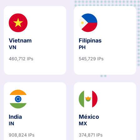
Vietnam
Filipinas
VN
PH
460,712 IPs
545,729 IPs
India
México
IN
MX
908,824 IPs
374,871 IPs