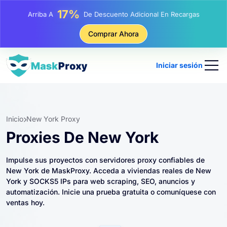
25%
Arriba A
Descuento En Compras Estáticas IP
81%
Comprar Ahora
Arriba A
Descuento En Compras Rotativas IP
Iniciar sesión
Inicio
New York Proxy
Proxies De New York
Impulse sus proyectos con servidores proxy confiables de
New York de MaskProxy. Acceda a viviendas reales de New
York y SOCKS5 IPs para web scraping, SEO, anuncios y
automatización. Inicie una prueba gratuita o comuníquese con
ventas hoy.