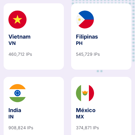
Vietnam
Filipinas
VN
PH
460,712 IPs
545,729 IPs
India
México
IN
MX
908,824 IPs
374,871 IPs