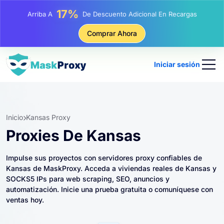
25%
Arriba A
Descuento En Compras Estáticas IP
81%
Comprar Ahora
Arriba A
Descuento En Compras Rotativas IP
Iniciar sesión
Inicio
Kansas Proxy
Proxies De Kansas
Impulse sus proyectos con servidores proxy confiables de
Kansas de MaskProxy. Acceda a viviendas reales de Kansas y
SOCKS5 IPs para web scraping, SEO, anuncios y
automatización. Inicie una prueba gratuita o comuníquese con
ventas hoy.