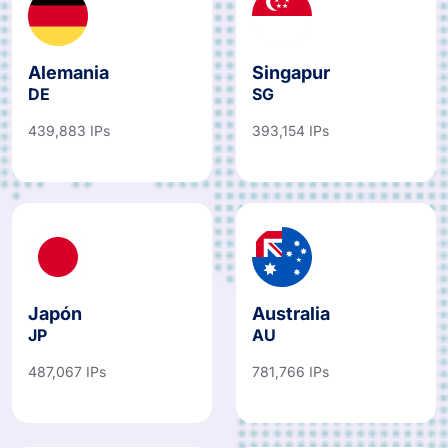
Alemania
Singapur
DE
SG
439,883 IPs
393,154 IPs
Japón
Australia
JP
AU
487,067 IPs
781,766 IPs