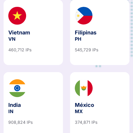
Vietnam
Filipinas
VN
PH
460,712 IPs
545,729 IPs
India
México
IN
MX
908,824 IPs
374,871 IPs