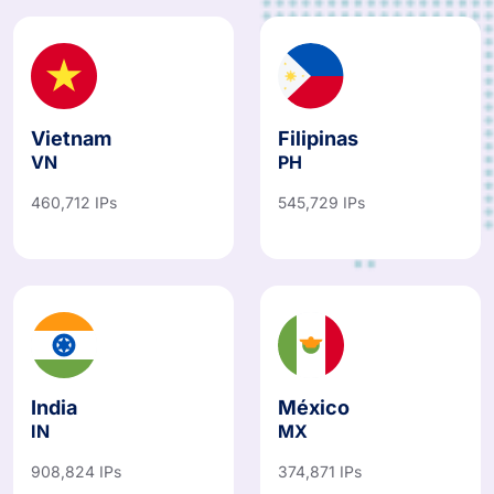
Vietnam
Filipinas
VN
PH
460,712 IPs
545,729 IPs
India
México
IN
MX