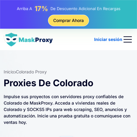
25%
Arriba A
Descuento En Compras Estáticas IP
81%
Comprar Ahora
Arriba A
Descuento En Compras Rotativas IP
Iniciar sesión
Inicio
Colorado Proxy
Proxies De Colorado
Impulse sus proyectos con servidores proxy confiables de
Colorado de MaskProxy. Acceda a viviendas reales de
Colorado y SOCKS5 IPs para web scraping, SEO, anuncios y
automatización. Inicie una prueba gratuita o comuníquese con
ventas hoy.