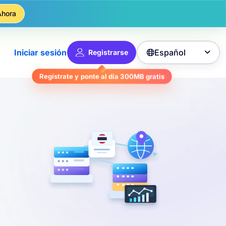
Ahora
Español
Iniciar sesión
Registrarse

Regístrate y ponte al día
300MB
gratis