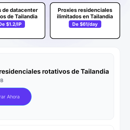
s de datacenter
Proxies residenciales
os de Tailandia
ilimitados en Tailandia
De
$1.2
/IP
De
$61
/day
residenciales rotativos de Tailandia
GB
ar Ahora