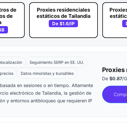
tros de
Proxies residenciales
Proxie
vos de
estáticos de Tailandia
estátic
a
De
$1.6
/IP
GB
ocalización
Seguimiento SERP en EE. UU.
Proxies 
 precios
Datos minoristas y bursátiles
De
$0.87
/
n basada en sesiones o en tiempo. Altamente
cio electrónico de Tailandia, la gestión de
Compr
ión y entornos antibloqueo que requieren IP