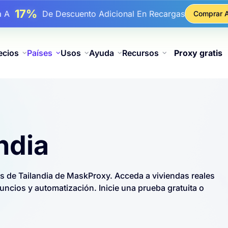
17%
ba A
De Descuento Adicional En Recargas
Comprar 
25%
ba A
Descuento En Compras Estáticas IP
81%
ba A
Descuento En Compras Rotativas IP
ecios
Países
Usos
Ayuda
Recursos
Proxy gratis
ndia
s de Tailandia de MaskProxy. Acceda a viviendas reales
ncios y automatización. Inicie una prueba gratuita o