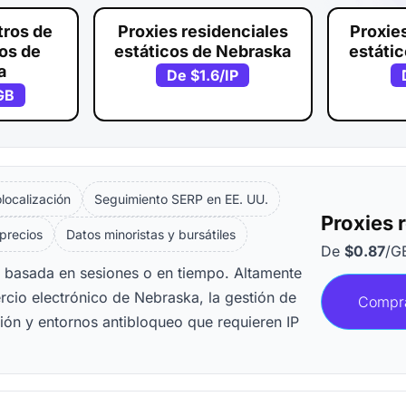
tros de
Proxies residenciales
Proxie
vos de
estáticos de Nebraska
estáti
a
De
$1.6
/IP
GB
ocalización
Seguimiento SERP en EE. UU.
Proxies 
 precios
Datos minoristas y bursátiles
De
$0.87
/G
n basada en sesiones o en tiempo. Altamente
rcio electrónico de Nebraska, la gestión de
Compr
ión y entornos antibloqueo que requieren IP