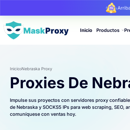
Arri
Arri
Arri
Inicio
Productos
Pr
Inicio
Nebraska Proxy
Proxies De Neb
Impulse sus proyectos con servidores proxy confiabl
de Nebraska y SOCKS5 IPs para web scraping, SEO, anu
comuníquese con ventas hoy.