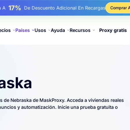
17%
ba A
De Descuento Adicional En Recargas
Comprar 
25%
ba A
Descuento En Compras Estáticas IP
81%
ba A
Descuento En Compras Rotativas IP
ecios
Países
Usos
Ayuda
Recursos
Proxy gratis
raska
es de Nebraska de MaskProxy. Acceda a viviendas reales
ncios y automatización. Inicie una prueba gratuita o