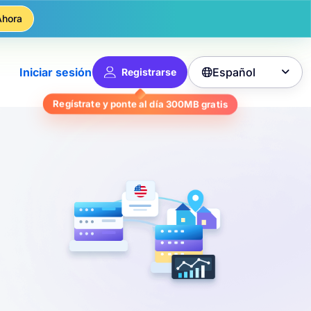
Ahora
Español
Iniciar sesión
Registrarse

gratis
300MB
Regístrate y ponte al día