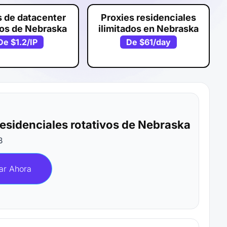
s de datacenter
Proxies residenciales
cos de Nebraska
ilimitados en Nebraska
De
$1.2
/IP
De
$61
/day
residenciales rotativos de Nebraska
B
ar Ahora