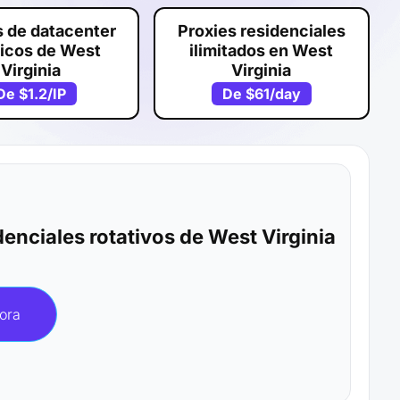
s de datacenter
Proxies residenciales
ticos de West
ilimitados en West
Virginia
Virginia
De
$1.2
/IP
De
$61
/day
denciales rotativos de West Virginia
ora