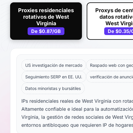
Proxies residenciales
Proxys de cen
rotativos de West
datos rotati
Virginia
West Virgi
De
$0.87
/GB
De
$0.35
/
US investigación de mercado
Raspado web con geol
Seguimiento SERP en EE. UU.
verificación de anunci
Datos minoristas y bursátiles
IPs residenciales reales de West Virginia con rot
Altamente confiable e ideal para la automatizaci
Virginia, la gestión de redes sociales de West Vir
entornos antibloqueo que requieren IP de hogares