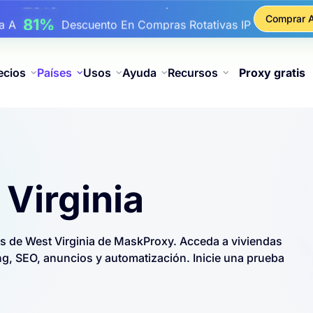
17%
ba A
De Descuento Adicional En Recargas
Comprar 
25%
ba A
Descuento En Compras Estáticas IP
81%
ba A
Descuento En Compras Rotativas IP
ecios
Países
Usos
Ayuda
Recursos
Proxy gratis
Virginia
s de West Virginia de MaskProxy. Acceda a viviendas
ng, SEO, anuncios y automatización. Inicie una prueba