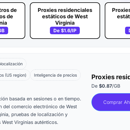
tros de
Proxies residenciales
Proxie
vos de
estáticos de West
está
nia
Virginia
GB
De
$1.6
/IP
ocalización
os (US region)
Inteligencia de precios
Proxies resi
De
$0.87
/GB
ación basada en sesiones o en tiempo.
Comprar Ah
ón del comercio electrónico de West
ginia, pruebas de localización y
 West Virginias auténticos.