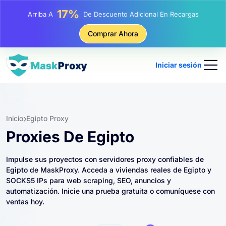
25%
Arriba A
Descuento En Compras Estáticas IP
81%
Comprar Ahora
Arriba A
Descuento En Compras Rotativas IP
Iniciar sesión
Inicio
Egipto Proxy
Proxies De Egipto
Impulse sus proyectos con servidores proxy confiables de
Egipto de MaskProxy. Acceda a viviendas reales de Egipto y
SOCKS5 IPs para web scraping, SEO, anuncios y
automatización. Inicie una prueba gratuita o comuníquese con
ventas hoy.