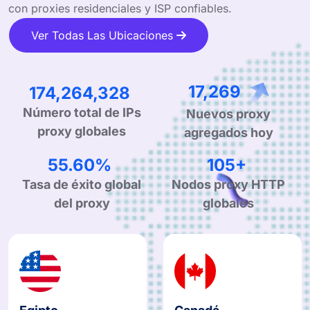
con proxies residenciales y ISP confiables.
Ver Todas Las Ubicaciones
310,552,520
31,029
Número total de IPs
Nuevos proxy
proxy globales
agregados hoy
99.90%
190+
Tasa de éxito global
Nodos proxy HTTP
del proxy
globales
Egipto
Canadá