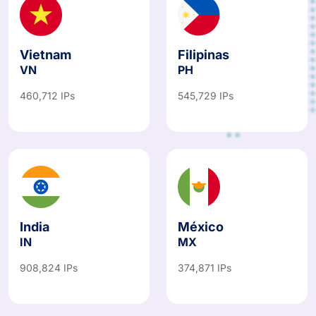
Vietnam
Filipinas
VN
PH
460,712 IPs
545,729 IPs
India
México
IN
MX
908,824 IPs
374,871 IPs