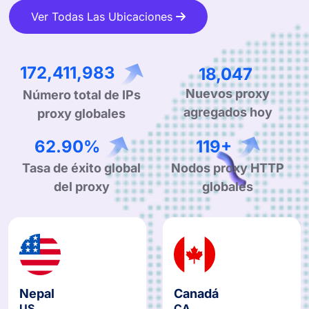
Ver Todas Las Ubicaciones
267,958,233
28,049
Número total de IPs
Nuevos proxy
proxy globales
agregados hoy
99.90%
190+
Tasa de éxito global
Nodos proxy HTTP
del proxy
globales
Nepal
Canadá
US
CA