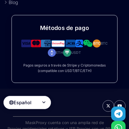
Blog
Métodos de pago
BTC
BTC
ETH
USDT
Pagos seguros a través de Stripe y Criptomonedas
(compatible con USDT/BTC/ETH)
Español

MaskProxy cuenta con una amplia red de
Proxies residenciales rotativos
y ISP Proxies con un 99 % de