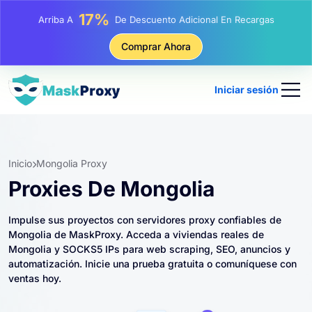
25%
Arriba A
Descuento En Compras Estáticas IP
81%
Comprar Ahora
Arriba A
Descuento En Compras Rotativas IP
Iniciar sesión
Inicio
Mongolia Proxy
Proxies De Mongolia
Impulse sus proyectos con servidores proxy confiables de
Mongolia de MaskProxy. Acceda a viviendas reales de
Mongolia y SOCKS5 IPs para web scraping, SEO, anuncios y
automatización. Inicie una prueba gratuita o comuníquese con
ventas hoy.