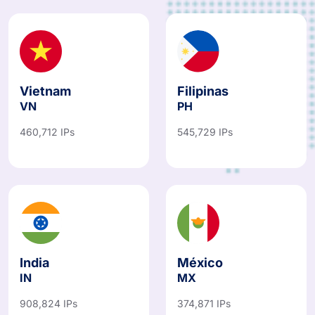
Vietnam
Filipinas
VN
PH
460,712 IPs
545,729 IPs
India
México
IN
MX
908,824 IPs
374,871 IPs