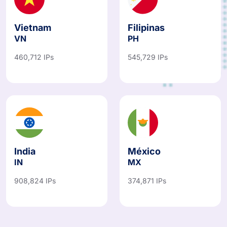
Vietnam
Filipinas
VN
PH
460,712 IPs
545,729 IPs
India
México
IN
MX
908,824 IPs
374,871 IPs