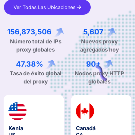
Ver Todas Las Ubicaciones
303,919,670
10,864
Número total de IPs
Nuevos proxy
proxy globales
agregados hoy
93.96%
177+
Tasa de éxito global
Nodos proxy HTTP
del proxy
globales
Kenia
Canadá
US
CA