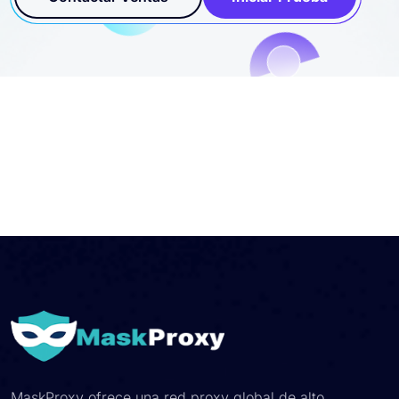
MaskProxy ofrece una red proxy global de alto