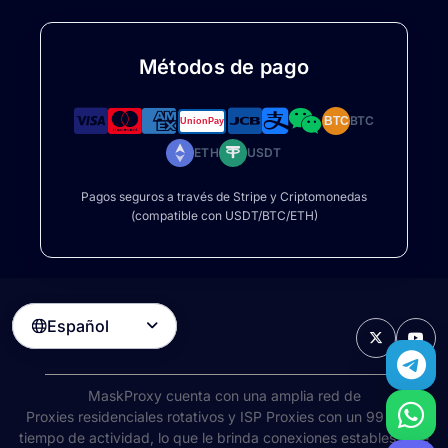
Métodos de pago
BTC
BTC
ETH
USDT
Pagos seguros a través de Stripe y Criptomonedas
(compatible con USDT/BTC/ETH)
Español

MaskProxy cuenta con una amplia red de
Proxies residenciales rotativos
y ISP Proxies con un 99 % de
tiempo de actividad, lo que le brinda conexiones estables y de