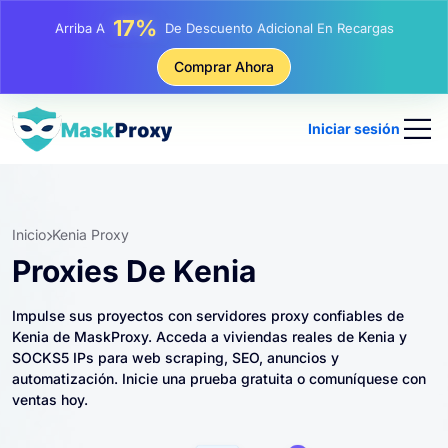
25%
Arriba A
Descuento En Compras Estáticas IP
81%
Comprar Ahora
Arriba A
Descuento En Compras Rotativas IP
Iniciar sesión
Inicio
Kenia Proxy
Proxies De Kenia
Impulse sus proyectos con servidores proxy confiables de
Kenia de MaskProxy. Acceda a viviendas reales de Kenia y
SOCKS5 IPs para web scraping, SEO, anuncios y
automatización. Inicie una prueba gratuita o comuníquese con
ventas hoy.