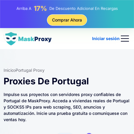
25%
Arriba A
Descuento En Compras Estáticas IP
81%
Comprar Ahora
Arriba A
Descuento En Compras Rotativas IP
Iniciar sesión
Inicio
Portugal Proxy
Proxies De Portugal
Impulse sus proyectos con servidores proxy confiables de
Portugal de MaskProxy. Acceda a viviendas reales de Portugal
y SOCKS5 IPs para web scraping, SEO, anuncios y
automatización. Inicie una prueba gratuita o comuníquese con
ventas hoy.