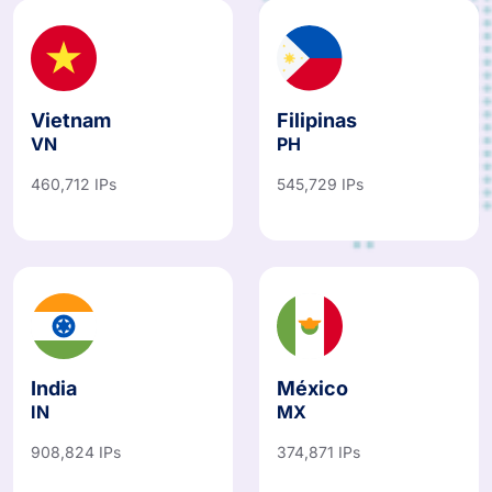
Vietnam
Filipinas
VN
PH
460,712 IPs
545,729 IPs
India
México
IN
MX
908,824 IPs
374,871 IPs