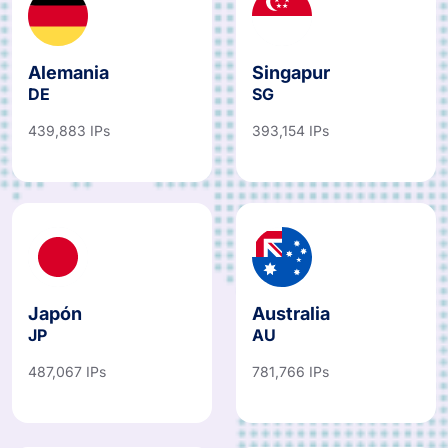
Alemania
Singapur
DE
SG
439,883 IPs
393,154 IPs
Japón
Australia
JP
AU
487,067 IPs
781,766 IPs