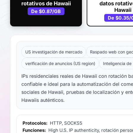
rotativos de Hawaii
datos rotati
Hawaii
De
$0.87
/GB
De
$0.35
/
US investigación de mercado
Raspado web con geol
verificación de anuncios (US region)
Inteligencia de
IPs residenciales reales de Hawaii con rotación 
confiable e ideal para la automatización del come
sociales de Hawaii, pruebas de localización y en
Hawaiis auténticos.
Protocolos:
HTTP, SOCKS5
Funciones:
High U.S. IP authenticity, rotación perso