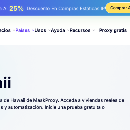
17%
ba A
De Descuento Adicional En Recargas
Comprar 
25%
ba A
Descuento En Compras Estáticas IP
81%
ba A
Descuento En Compras Rotativas IP
ecios
Países
Usos
Ayuda
Recursos
Proxy gratis
ii
s de Hawaii de MaskProxy. Acceda a viviendas reales de
 y automatización. Inicie una prueba gratuita o