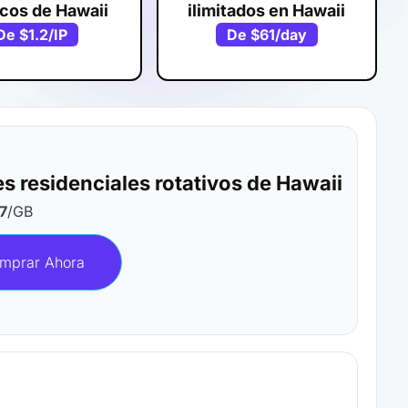
icos de Hawaii
ilimitados en Hawaii
De
$1.2
/IP
De
$61
/day
es residenciales rotativos de Hawaii
7
/GB
mprar Ahora