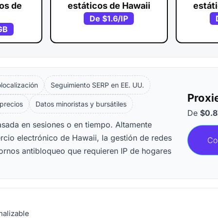
vos de
estáticos de Hawaii
estát
De
$1.6
/IP
GB
ocalización
Seguimiento SERP en EE. UU.
Proxi
 precios
Datos minoristas y bursátiles
De
$0.8
basada en sesiones o en tiempo. Altamente
rcio electrónico de Hawaii, la gestión de redes
Co
tornos antibloqueo que requieren IP de hogares
nalizable