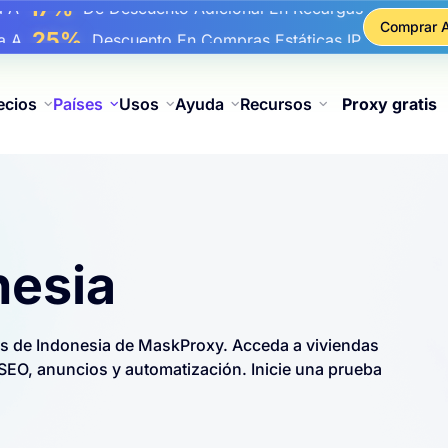
17%
ba A
De Descuento Adicional En Recargas
Comprar 
25%
ba A
Descuento En Compras Estáticas IP
81%
ba A
Descuento En Compras Rotativas IP
ecios
Países
Usos
Ayuda
Recursos
Proxy gratis
nesia
es de Indonesia de MaskProxy. Acceda a viviendas
SEO, anuncios y automatización. Inicie una prueba