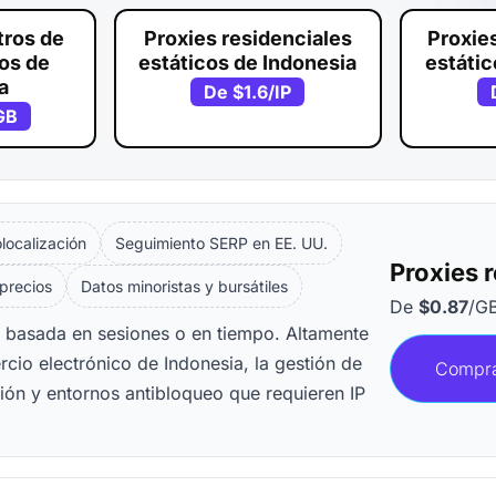
tros de
Proxies residenciales
Proxie
vos de
estáticos de Indonesia
estátic
a
De
$1.6
/IP
GB
ocalización
Seguimiento SERP en EE. UU.
Proxies 
 precios
Datos minoristas y bursátiles
De
$0.87
/G
ón basada en sesiones o en tiempo. Altamente
rcio electrónico de Indonesia, la gestión de
Compra
ción y entornos antibloqueo que requieren IP