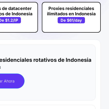
s de datacenter
Proxies residenciales
os de Indonesia
ilimitados en Indonesia
De
$1.2
/IP
De
$61
/day
residenciales rotativos de Indonesia
B
r Ahora