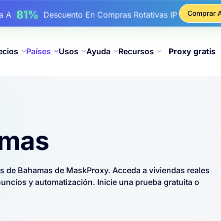
17%
ba A
De Descuento Adicional En Recargas
Comprar 
25%
ba A
Descuento En Compras Estáticas IP
81%
ba A
Descuento En Compras Rotativas IP
ecios
Países
Usos
Ayuda
Recursos
Proxy gratis
amas
es de Bahamas de MaskProxy. Acceda a viviendas reales
cios y automatización. Inicie una prueba gratuita o