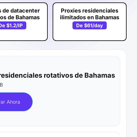
s de datacenter
Proxies residenciales
cos de Bahamas
ilimitados en Bahamas
De
$1.2
/IP
De
$61
/day
residenciales rotativos de Bahamas
B
ar Ahora