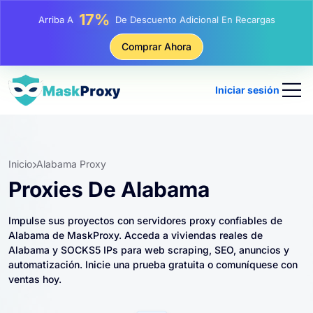
25%
Arriba A
Descuento En Compras Estáticas IP
81%
Comprar Ahora
Arriba A
Descuento En Compras Rotativas IP
Iniciar sesión
Inicio
Alabama Proxy
Proxies De Alabama
Impulse sus proyectos con servidores proxy confiables de
Alabama de MaskProxy. Acceda a viviendas reales de
Alabama y SOCKS5 IPs para web scraping, SEO, anuncios y
automatización. Inicie una prueba gratuita o comuníquese con
ventas hoy.