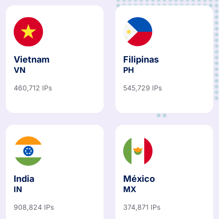
Vietnam
Filipinas
VN
PH
460,712 IPs
545,729 IPs
India
México
IN
MX
908,824 IPs
374,871 IPs