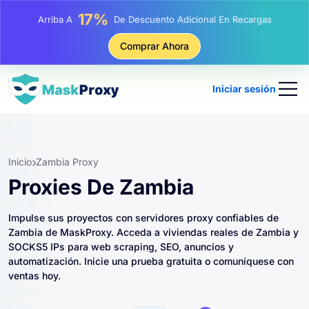
25%
Arriba A
Descuento En Compras Estáticas IP
81%
Comprar Ahora
Arriba A
Descuento En Compras Rotativas IP
Iniciar sesión
Inicio
Zambia Proxy
Proxies De Zambia
Impulse sus proyectos con servidores proxy confiables de
Zambia de MaskProxy. Acceda a viviendas reales de Zambia y
SOCKS5 IPs para web scraping, SEO, anuncios y
automatización. Inicie una prueba gratuita o comuníquese con
ventas hoy.