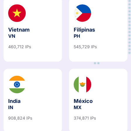
Vietnam
Filipinas
VN
PH
460,712 IPs
545,729 IPs
India
México
IN
MX
908,824 IPs
374,871 IPs