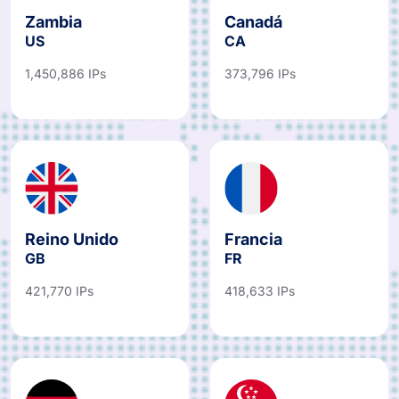
Zambia
Canadá
US
CA
1,450,886 IPs
373,796 IPs
Reino Unido
Francia
GB
FR
421,770 IPs
418,633 IPs